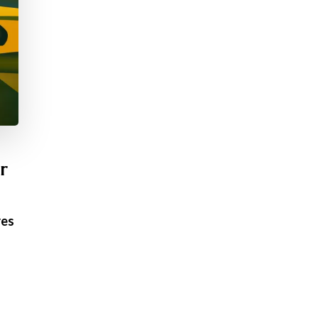
r
res