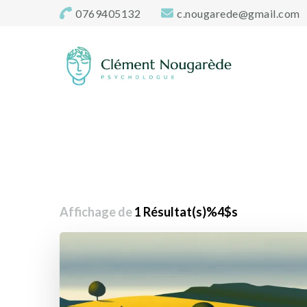
0769405132
c.nougarede@gmail.com
Cabinet-psycholo
Clément Nougarède – Psychologue clinicien et psychoth
Affichage de
1 Résultat(s)%4$s