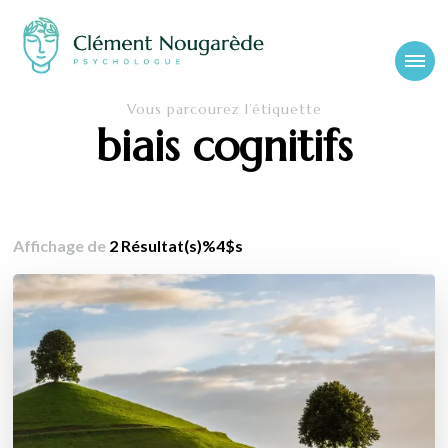
Cabinet-
Clément Nougarède – Psychologue clinicien et psychothérapeute
Vous parcourez l’étiquette
psychologue-
biais cognitifs
chambery.fr
Affichage de
2 Résultat(s)%4$s