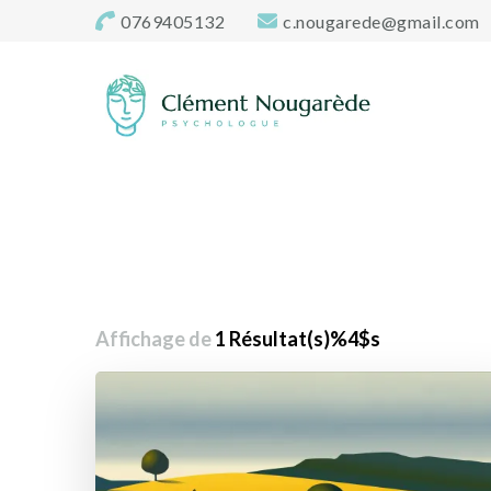
0769405132
c.nougarede@gmail.com
Cabinet-psycholo
Clément Nougarède – Psychologue clinicien et psychoth
Affichage de
1 Résultat(s)%4$s