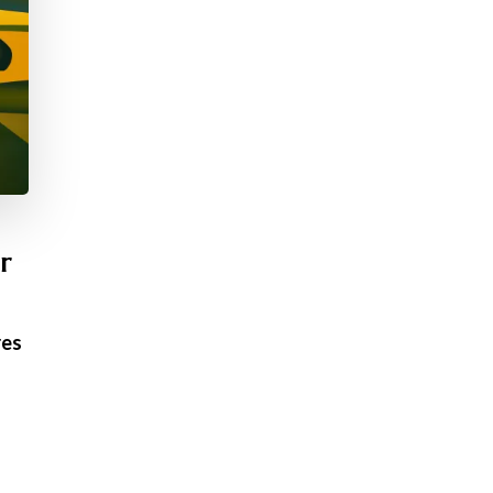
r
res