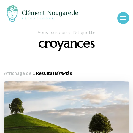
Cabinet-
Clément Nougarède – Psychologue clinicien et psychothérapeute
Vous parcourez l’étiquette
psychologue-
croyances
chambery.fr
Affichage de
1 Résultat(s)%4$s