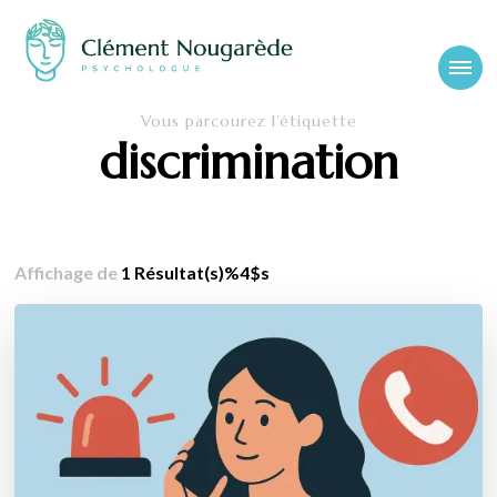
Cabinet-
Clément Nougarède – Psychologue clinicien et psychothérapeute
Vous parcourez l’étiquette
psychologue-
discrimination
chambery.fr
Affichage de
1 Résultat(s)%4$s