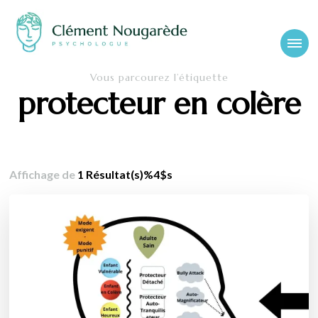
Cabinet-
Clément Nougarède – Psychologue clinicien et psychothérapeute
Vous parcourez l’étiquette
psychologue-
protecteur en colère
chambery.fr
Affichage de
1 Résultat(s)%4$s