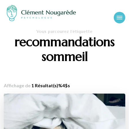
Cabinet-
Clément Nougarède – Psychologue clinicien et psychothérapeute
Vous parcourez l’étiquette
psychologue-
recommandations
chambery.fr
sommeil
Affichage de
1 Résultat(s)%4$s