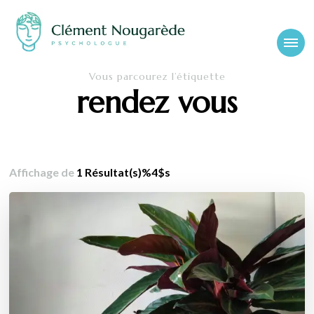
Cabinet-
Clément Nougarède – Psychologue clinicien et psychothérapeute
Vous parcourez l’étiquette
psychologue-
rendez vous
chambery.fr
Affichage de
1 Résultat(s)%4$s