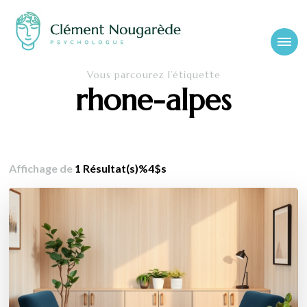
Cabinet-
Clément Nougarède – Psychologue clinicien et psychothérapeute
Vous parcourez l’étiquette
psychologue-
rhone-alpes
chambery.fr
Affichage de
1 Résultat(s)%4$s