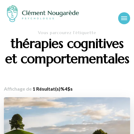
Cabinet-
Clément Nougarède – Psychologue clinicien et psychothérapeute
Vous parcourez l’étiquette
psychologue-
thérapies cognitives
chambery.fr
et comportementales
Affichage de
1 Résultat(s)%4$s