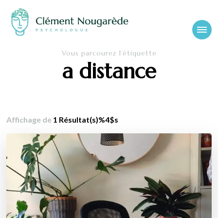
Cabinet-
Clément Nougarède – Psychologue clinicien et psychothérapeute
Vous parcourez l’étiquette
psychologue-
a distance
chambery.fr
Affichage de
1 Résultat(s)%4$s