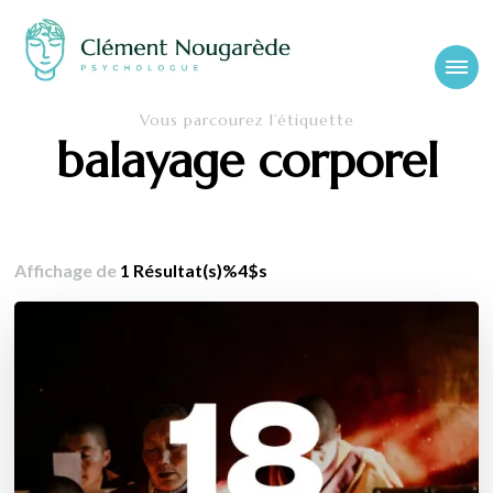
Cabinet-
Clément Nougarède – Psychologue clinicien et psychothérapeute
Vous parcourez l’étiquette
psychologue-
balayage corporel
chambery.fr
Affichage de
1 Résultat(s)%4$s