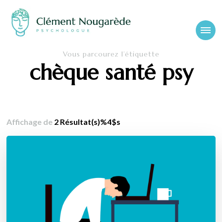
Cabinet-
Clément Nougarède – Psychologue clinicien et psychothérapeute
Vous parcourez l’étiquette
psychologue-
chèque santé psy
chambery.fr
Affichage de
2 Résultat(s)%4$s