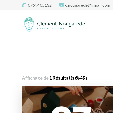
0769405132
c.nougarede@gmail.com
Cabinet-psycholo
Clément Nougarède – Psychologue clinicien et psychoth
Affichage de
1 Résultat(s)%4$s