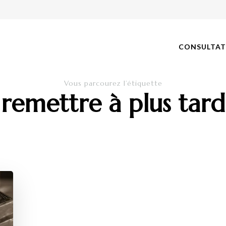
CONSULTAT
gue-chambery.fr
érapeute
Vous parcourez l’étiquette
remettre à plus tard