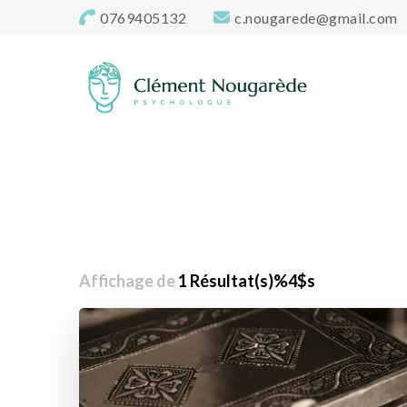
0769405132
c.nougarede@gmail.com
Cabinet-psycholo
Clément Nougarède – Psychologue clinicien et psychoth
Affichage de
1 Résultat(s)%4$s