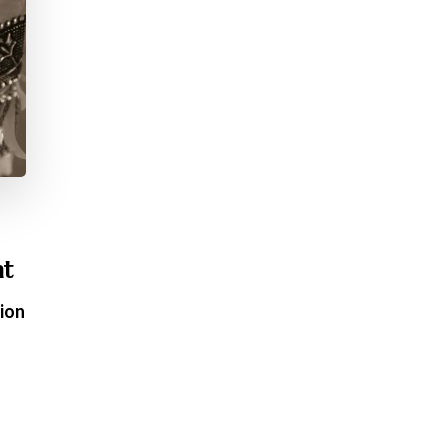
nt
tion