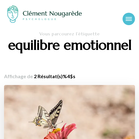
Cabinet-
Clément Nougarède – Psychologue clinicien et psychothérapeute
Vous parcourez l’étiquette
psychologue-
equilibre emotionnel
chambery.fr
Affichage de
2 Résultat(s)%4$s