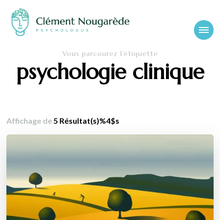
Cabinet-
Clément Nougarède – Psychologue clinicien et psychothérapeute
Vous parcourez l’étiquette
psychologue-
psychologie clinique
chambery.fr
Affichage de
5 Résultat(s)%4$s