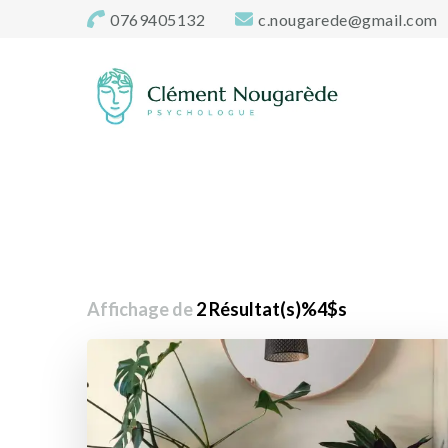
0769405132
c.nougarede@gmail.com
Cabinet-psycholo
Clément Nougarède – Psychologue clinicien et psychoth
Affichage de
2 Résultat(s)%4$s