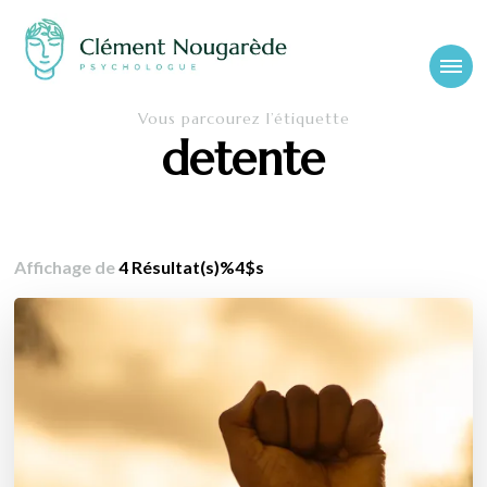
Cabinet-
Clément Nougarède – Psychologue clinicien et psychothérapeute
Vous parcourez l’étiquette
psychologue-
detente
chambery.fr
Affichage de
4 Résultat(s)%4$s