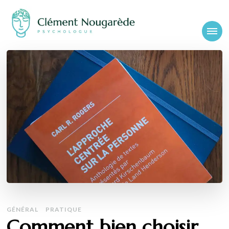
Cabinet-
Clément Nougarède – Psychologue clinicien et psychothérapeute
psychologue-
chambery.fr
GÉNÉRAL
PRATIQUE
Comment bien choisir