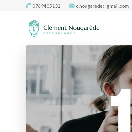
0769405132
c.nougarede@gmail.com
Cabinet-psycholo
Clément Nougarède – Psychologue clinicien et psychoth