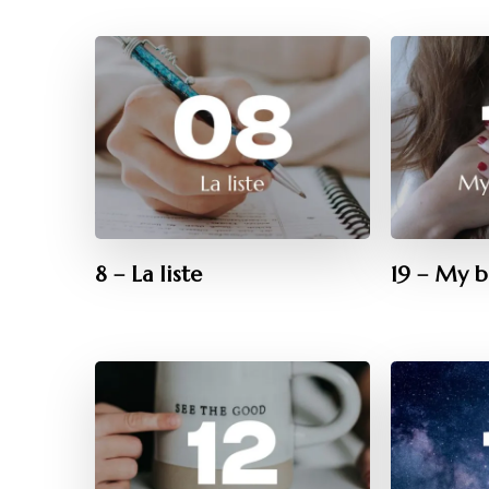
8 – La liste
19 – My b