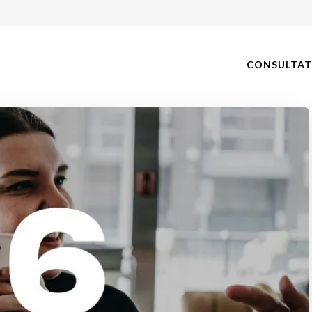
CONSULTAT
gue-chambery.fr
érapeute