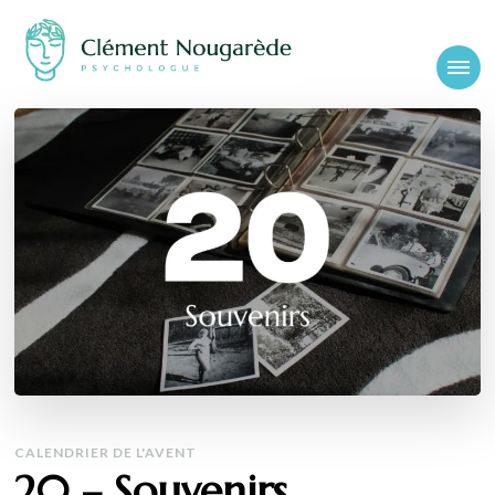
Cabinet-
Clément Nougarède – Psychologue clinicien et psychothérapeute
psychologue-
chambery.fr
CALENDRIER DE L'AVENT
20 – Souvenirs